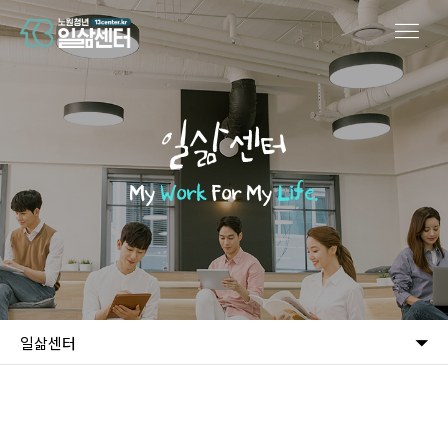
일삶센터
My
Work
For My
Life.
일삶센터