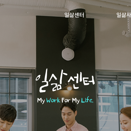
일삶센터
일삶
일삶센터
My
Work
For My
Life.