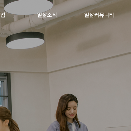
사업
일삶소식
일삶커뮤니티