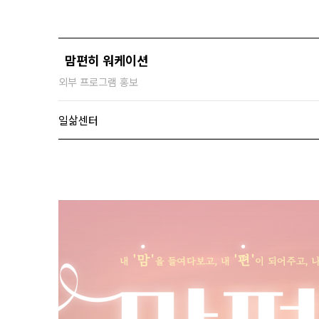
맘편히 워케이션
외부 프로그램 홍보
일삶센터