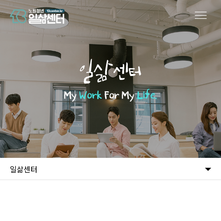
일삶센터
My
Work
For My
Life.
일삶센터