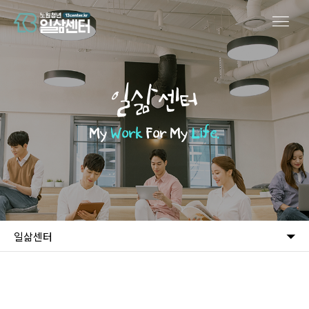
일삶센터
My
Work
For My
Life.
일삶센터