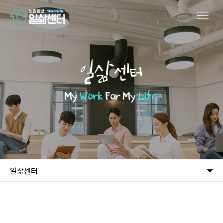
일삶센터
My
Work
For My
Life.
일삶센터