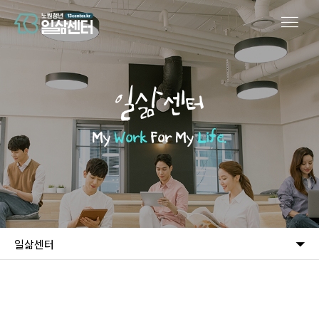
일삶센터
My
Work
For My
Life.
일삶센터