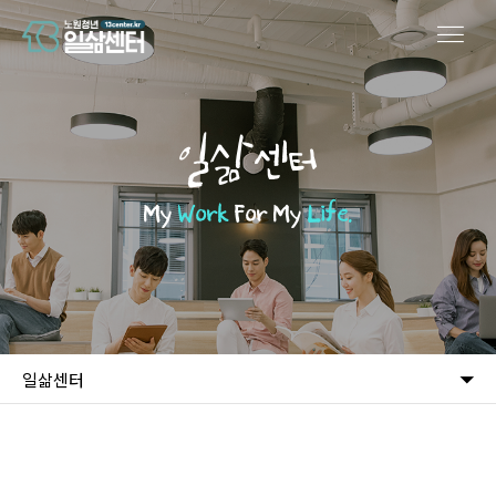
일삶센터
My
Work
For My
Life.
일삶센터