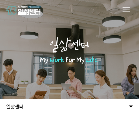
일삶센터
My
Work
For My
Life.
일삶센터