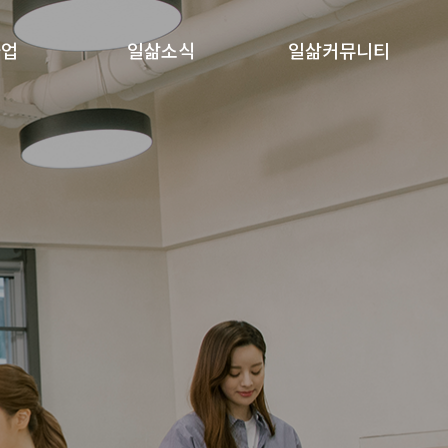
사업
일삶소식
일삶커뮤니티