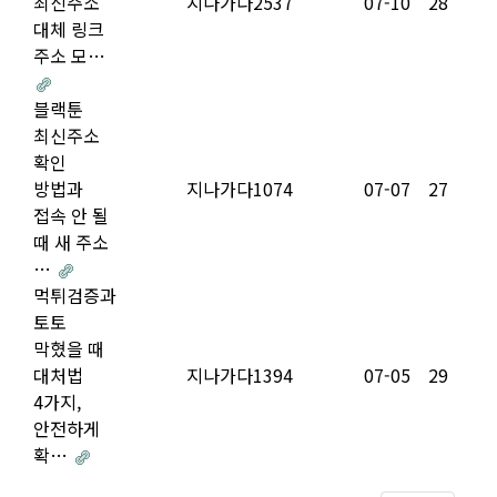
최신주소
지나가다2537
07-10
28
대체 링크
주소 모…
블랙툰
최신주소
확인
방법과
지나가다1074
07-07
27
접속 안 될
때 새 주소
…
먹튀검증과
토토
막혔을 때
대처법
지나가다1394
07-05
29
4가지,
안전하게
확…