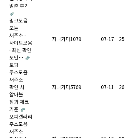
멈춘 후기
링크모음
오늘
새주소 ·
지나가다1079
07-17
25
사이트모음
· 최신 확인
포인…
토팡
주소모음
새주소
확인 시
지나가다5769
07-11
26
알아볼
점과 체크
기준
오피갤러리
주소모음
새주소