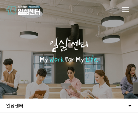
일삶센터
My
Work
For My
Life.
일삶센터