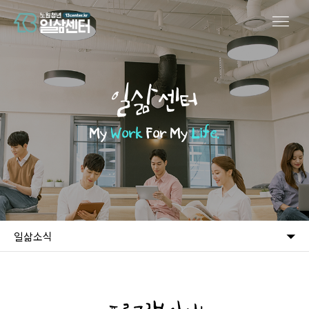
일삶센터
My
Work
For My
Life.
일삶소식