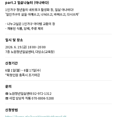
part.2 일삶나눔터 (아나바다)
1인가구 청년들의 네트워크 활성화 장, 일삶 아나바다!
'일인가구의 삶을 아껴쓰고, 나눠쓰고, 바꿔쓰고, 다시쓰자'
- 나누고싶은 1인가구 아이템 교환의 장
- 개봉된 식품, 담배, 주류 제외
일시 및 장소
2026. 6. 19.(금) 18:00~20:00
7층 노원청년일삶센터, 다담소(교육장)
신청기간
6월 1일(월) ~ 6월 17일(수)
*확정인원 충족시 조기마감
문의
☎ 노원청년일삶센터 02-972-1312
☎ 사업 담당자 직통 070-8806-5288
신청방법
https://forms.gle/kwqXVwmWuHkgrwSd6