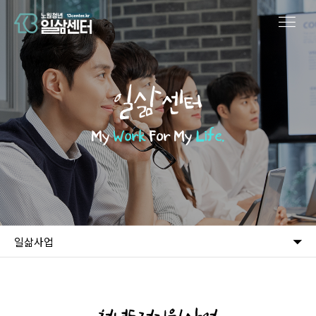
일삶센터
My
Work
For My
Life.
일삶사업