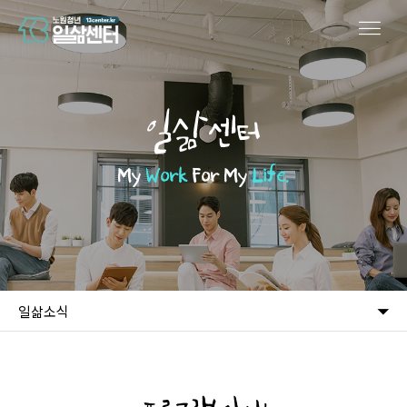
일삶센터
My
Work
For My
Life.
일삶소식