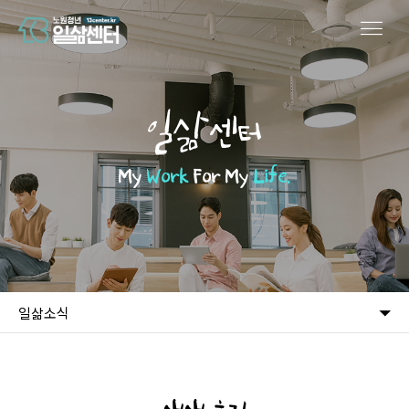
일삶센터
My
Work
For My
Life.
일삶소식