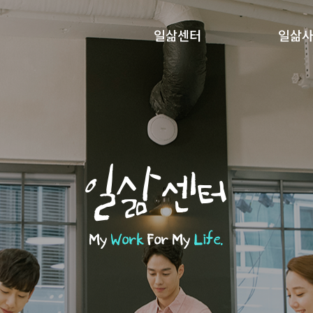
일삶센터
일삶
일삶센터
My
Work
For My
Life.