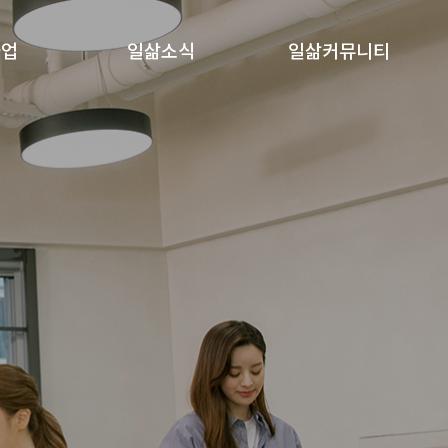
사업
일삶소식
일삶커뮤니티