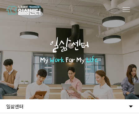
일삶센터
My
Work
For My
Life.
일삶센터