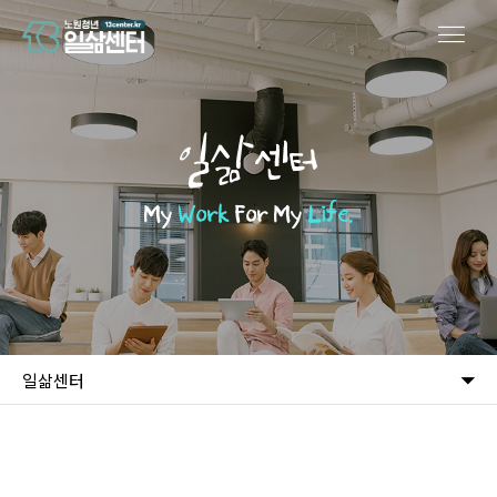
일삶센터
My
Work
For My
Life.
일삶센터