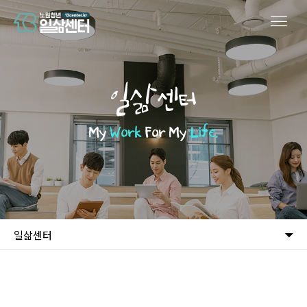
일삶센터
My
Work
For My
Life.
일삶센터