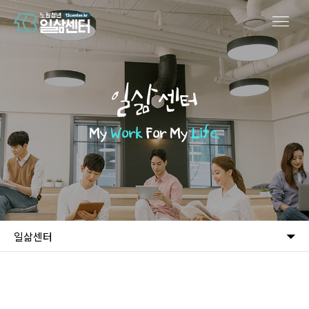
일삶센터
My
Work
For My
Life.
일삶센터