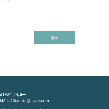
목록
92길 74, 8층
MAIL.
13center@naver.com