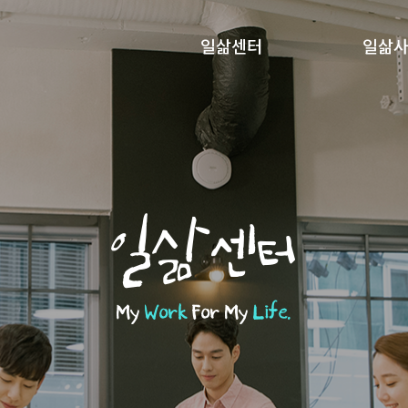
일삶센터
일삶
일삶센터
My
Work
For My
Life.