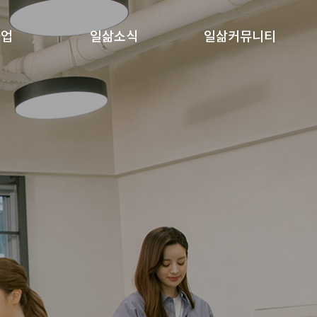
사업
일삶소식
일삶커뮤니티