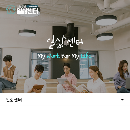
일삶센터
My
Work
For My
Life.
일삶센터