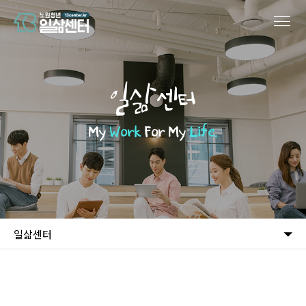
일삶센터
My
Work
For My
Life.
일삶센터