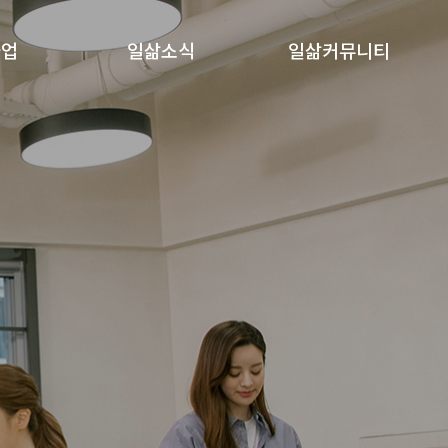
사업
일삶소식
일삶커뮤니티