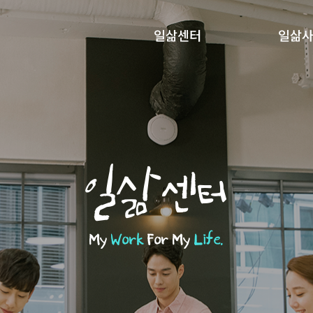
일삶센터
일삶
일삶센터
My
Work
For My
Life.