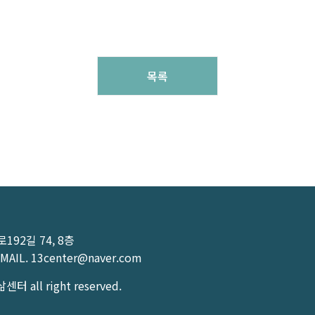
목록
92길 74, 8층
MAIL.
13center@naver.com
터 all right reserved.