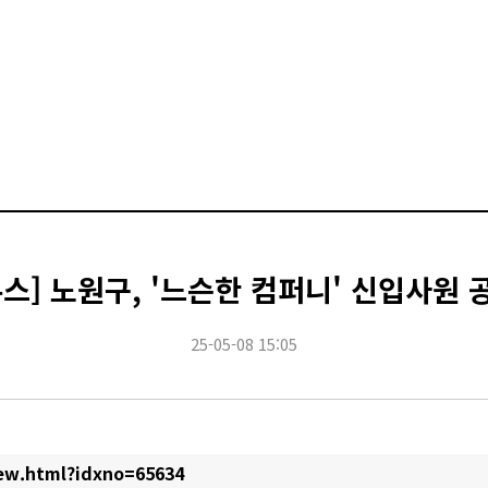
스] 노원구, '느슨한 컴퍼니' 신입사원
25-05-08 15:05
iew.html?idxno=65634