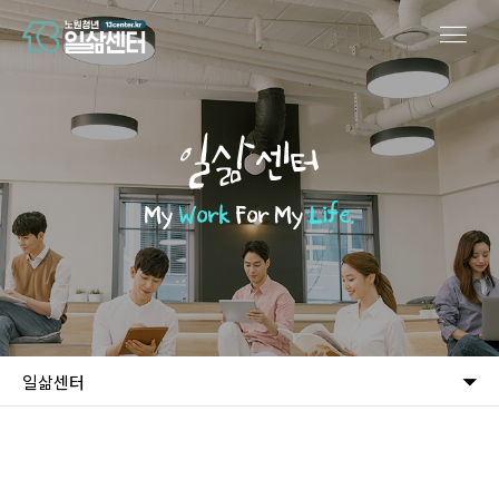
일삶센터
My
Work
For My
Life.
일삶센터