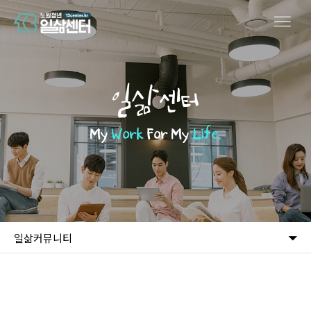
일삶센터
My
Work
For My
Life.
일삶커뮤니티