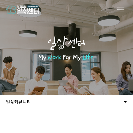
일삶센터
My
Work
For My
Life.
일삶커뮤니티