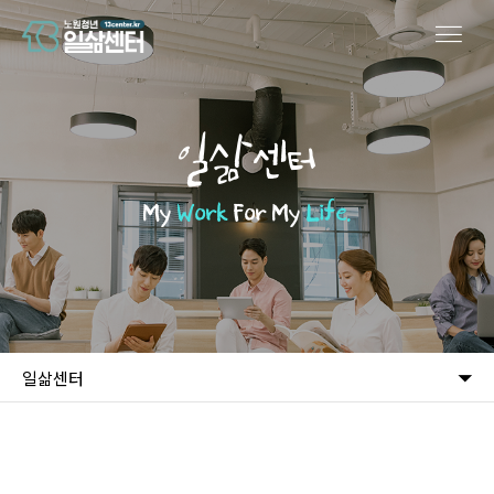
일삶센터
My
Work
For My
Life.
일삶센터