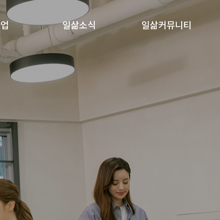
사업
일삶소식
일삶커뮤니티