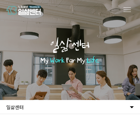
일삶센터
My
Work
For My
Life.
일삶센터