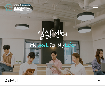
일삶센터
My
Work
For My
Life.
일삶센터