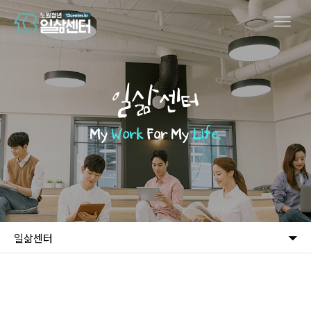
일삶센터
My
Work
For My
Life.
일삶센터