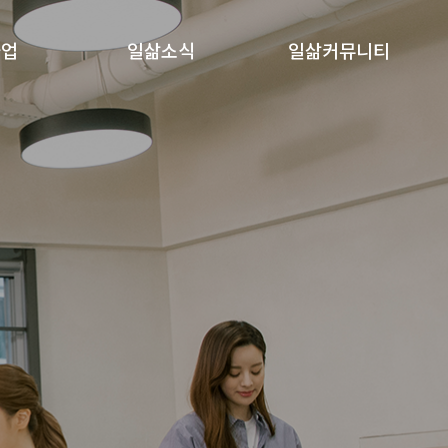
사업
일삶소식
일삶커뮤니티