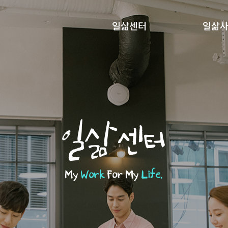
일삶센터
일삶
일삶센터
My
Work
For My
Life.