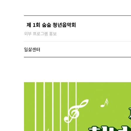
제 1회 숨숨 청년음악회
외부 프로그램 홍보
일삶센터