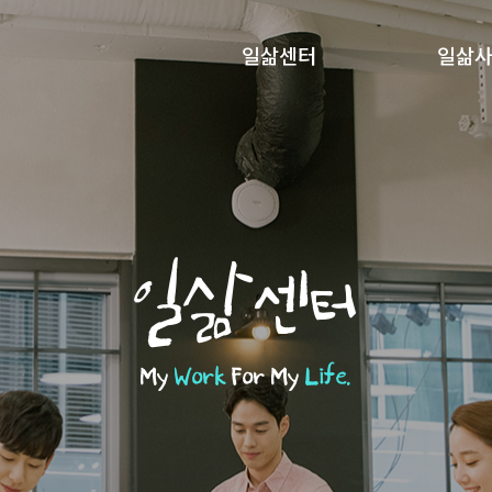
일삶센터
일삶
일삶센터
My
Work
For My
Life.