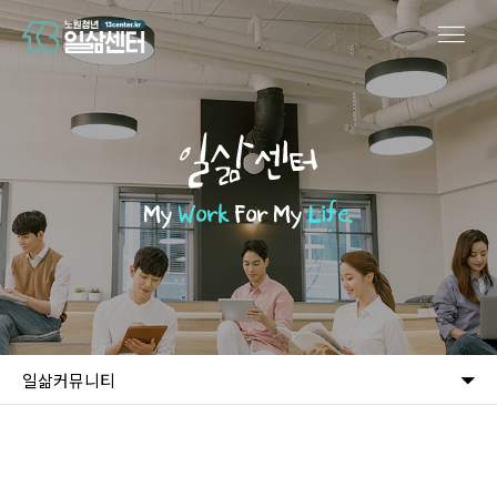
일삶센터
My
Work
For My
Life.
일삶커뮤니티