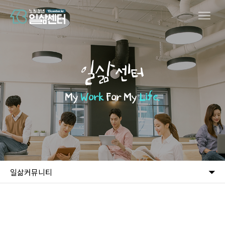
일삶센터
My
Work
For My
Life.
일삶커뮤니티