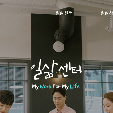
일삶센터
일삶
일삶센터
My
Work
For My
Life.