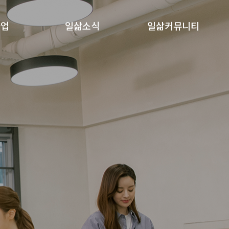
사업
일삶소식
일삶커뮤니티